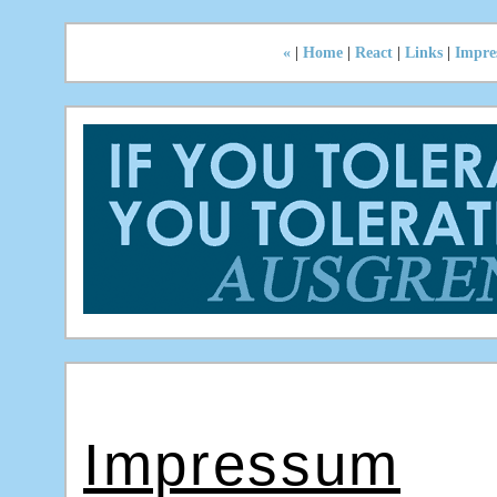
«
|
Home
|
React
|
Links
|
Impre
Impressum