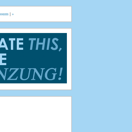
ssum
|
»